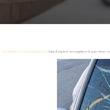
/
Sinistres et indemnisations
/ Faut-il réparer ou remplacer le pare-brise c