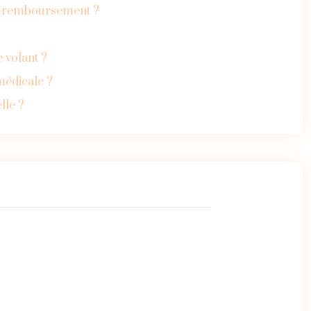
 le remboursement ?
 volant ?
 médicale ?
lle ?