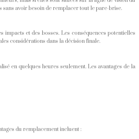
urs, mais si elles sont situées sur la ligne de vision du
 sans avoir besoin de remplacer tout le pare-brise.
des impacts et des bosses. Les conséquences potentielles
pales considérations dans la décision finale.
alisé en quelques heures seulement. Les avantages de la
ntages du remplacement incluent :