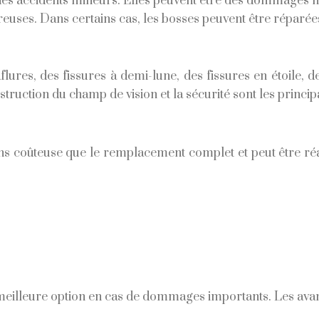
es accidents mineurs. Elles peuvent être des dommages mine
euses. Dans certains cas, les bosses peuvent être réparées
flures, des fissures à demi-lune, des fissures en étoile, 
’obstruction du champ de vision et la sécurité sont les princi
ns coûteuse que le remplacement complet et peut être ré
meilleure option en cas de dommages importants. Les ava